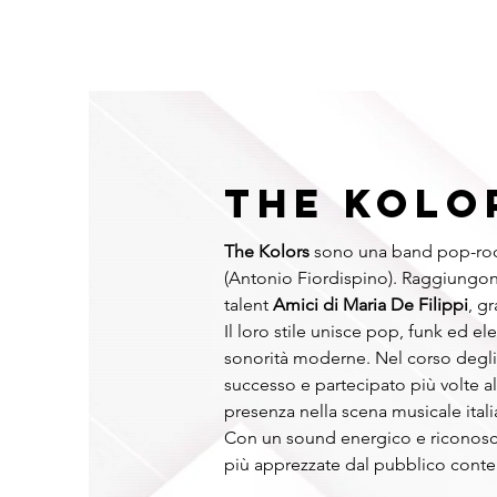
HOME
NAZIONALI
RAPPER
INTERNAZIONALI
FO
THE KOLO
The Kolors
 sono una band pop-rock
(Antonio Fiordispino). Raggiungon
talent 
Amici di Maria De Filippi
, g
Il loro stile unisce pop, funk ed el
sonorità moderne. Nel corso degli
successo e partecipato più volte al
presenza nella scena musicale itali
Con un sound energico e riconoscib
più apprezzate dal pubblico con