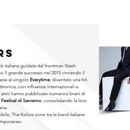
RMAT
DJ
BAND E COVER
TRIBUTE BAND
CABARET
RS
 italiana guidata dal frontman Stash 
o il grande successo nel 2015 vincendo il 
razie al singolo 
Everytime
, diventato una hit.
ettronica, con influenze internazionali e 
 anni hanno pubblicato numerosi brani di 
 
Festival di Sanremo
, consolidando la loro 
ana.
ile, The Kolors sono tra le band italiane 
temporaneo.