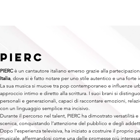
HOME
NAZIONALI
RAPPER
INTERNAZIONALI
FORMAT
PIERC
PIERC
 è un cantautore italiano emerso grazie alla partecipazion
Italia
, dove si è fatto notare per uno stile autentico e una forte id
La sua musica si muove tra pop contemporaneo e influenze urb
approccio intimo e diretto alla scrittura. I suoi brani si distingu
personali e generazionali, capaci di raccontare emozioni, relazion
con un linguaggio semplice ma incisivo.
Durante il percorso nel talent, PIERC ha dimostrato versatilità e
scenica, conquistando l’attenzione del pubblico e degli addetti 
Dopo l’esperienza televisiva, ha iniziato a costruire il proprio p
musicale, affermandosi come una delle promesse più interessan