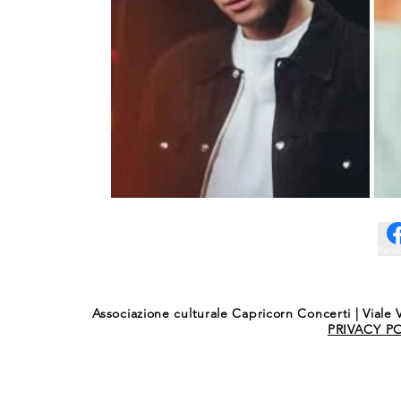
Face
Associazione culturale Capricorn Concerti | Viale V
PRIVACY P