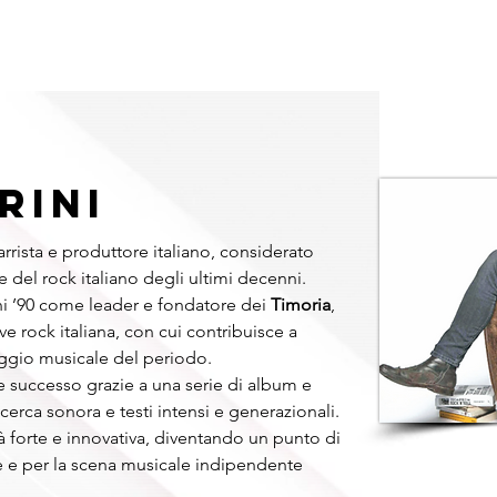
RMAT
DJ
BAND E COVER
TRIBUTE BAND
CABARET
RINI
arrista e produttore italiano, considerato 
e del rock italiano degli ultimi decenni. 
ni ’90 come leader e fondatore dei 
Timoria
, 
e rock italiana, con cui contribuisce a 
ggio musicale del periodo.
 successo grazie a una serie di album e 
cerca sonora e testi intensi e generazionali. 
à forte e innovativa, diventando un punto di 
e e per la scena musicale indipendente 