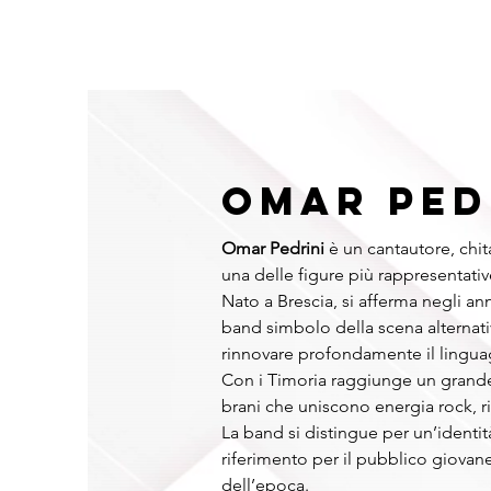
HOME
NAZIONALI
RAPPER
INTERNAZIONALI
FO
OMAR PED
Omar Pedrini
 è un cantautore, chit
una delle figure più rappresentativ
Nato a Brescia, si afferma negli an
band simbolo della scena alternativ
rinnovare profondamente il lingua
Con i Timoria raggiunge un grande
brani che uniscono energia rock, ri
La band si distingue per un’identit
riferimento per il pubblico giovan
dell’epoca.