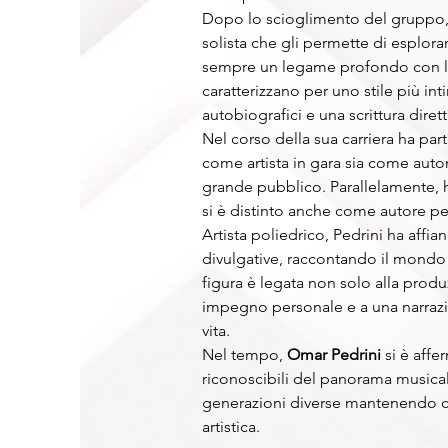
Dopo lo scioglimento del gruppo, 
solista che gli permette di esplo
sempre un legame profondo con le ra
caratterizzano per uno stile più in
autobiografici e una scrittura diret
Nel corso della sua carriera ha part
come artista in gara sia come autore
grande pubblico. Parallelamente, ha
si è distinto anche come autore per 
Artista poliedrico, Pedrini ha affian
divulgative, raccontando il mondo d
figura è legata non solo alla produ
impegno personale e a una narrazio
vita.
Nel tempo, 
Omar Pedrini
 si è aff
riconoscibili del panorama musicale
generazioni diverse mantenendo co
artistica.