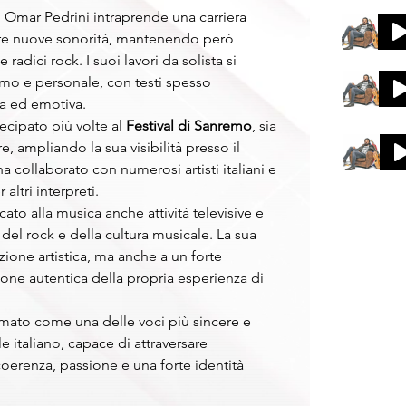
Omar Pedrini intraprende una carriera 
rare nuove sonorità, mantenendo però 
dici rock. I suoi lavori da solista si 
timo e personale, con testi spesso 
ta ed emotiva.
ecipato più volte al 
Festival di Sanremo
, sia 
, ampliando la sua visibilità presso il 
 collaborato con numerosi artisti italiani e 
altri interpreti.
cato alla musica anche attività televisive e 
el rock e della cultura musicale. La sua 
zione artistica, ma anche a un forte 
ne autentica della propria esperienza di 
ermato come una delle voci più sincere e 
 italiano, capace di attraversare 
erenza, passione e una forte identità 