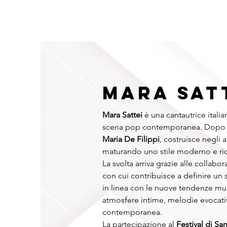
HOME
NAZIONALI
RAPPER
INTERNAZIONALI
FO
MARA SAT
Mara Sattei
 è una cantautrice italia
scena pop contemporanea. Dopo gl
Maria De Filippi
, costruisce negli 
maturando uno stile moderno e ric
La svolta arriva grazie alle collabor
con cui contribuisce a definire un
in linea con le nuove tendenze musi
atmosfere intime, melodie evocative
contemporanea.
La partecipazione al 
Festival di S