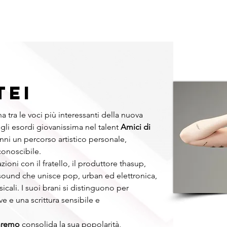
RMAT
DJ
BAND E COVER
TRIBUTE BAND
CABARET
TEI
na tra le voci più interessanti della nuova 
i esordi giovanissima nel talent 
Amici di 
anni un percorso artistico personale, 
onoscibile.
azioni con il fratello, il produttore thasup, 
 sound che unisce pop, urban ed elettronica, 
cali. I suoi brani si distinguono per 
 e una scrittura sensibile e 
anremo
 consolida la sua popolarità, 