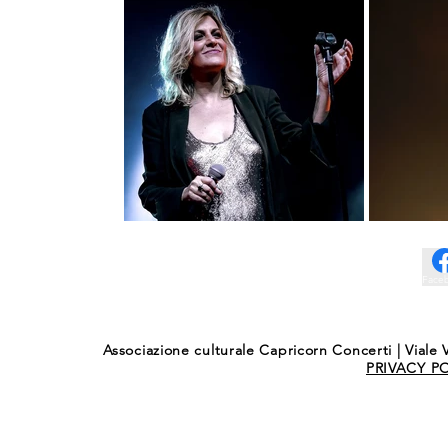
Face
Associazione culturale Capricorn Concerti | Viale V
PRIVACY P