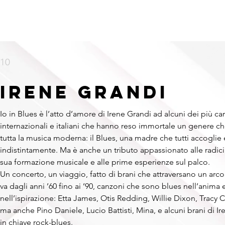
HOME
NAZIONALI
RAPPER
INTERNAZIONALI
FORMAT
10
IRENE GRANDI
Io in Blues è l’atto d’amore di Irene Grandi ad alcuni dei più cari
internazionali e italiani che hanno reso immortale un genere che
tutta la musica moderna: il Blues, una madre che tutti accoglie e
indistintamente. Ma è anche un tributo appassionato alle radici d
sua formazione musicale e alle prime esperienze sul palco.
Un concerto, un viaggio, fatto di brani che attraversano un arc
va dagli anni ’60 fino ai ’90, canzoni che sono blues nell’anima 
nell’ispirazione: Etta James, Otis Redding, Willie Dixon, Tracy
ma anche Pino Daniele, Lucio Battisti, Mina, e alcuni brani di Iren
in chiave rock-blues.