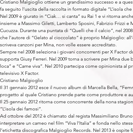
Cristiano Malgioglio ottiene un grandissimo successo e a ques
fa seguito l’uscita della raccolta in formato digitale “L’isola che
Nel 2009 è giurato in “Ciak… si canta” su Rai 1 e vi ritorna anch
insieme a Massimo Giletti, Lamberto Sposini, Fabrizio Frizzi e 
Cucuzza. Durante una puntata di “Quelli che il calcio”, nel 2008
che l’autore di “Gelato al cioccolato” è proprio Malgioglio: all
scriveva canzoni per Mina, non volle essere accreditato.
Sempre nel 2008 seleziona i giovani concorrenti per X Factor d
supporta Giusy Ferreri. Nel 2009 torna a scrivere per Mina due b
loca” e “Carne viva”. Nel 2010 partecipa come opinionista al 
televisivo X Factor.
Cristiano Malgioglio
Il 31 gennaio 2012 esce il nuovo album di Marcella Bella, “Fem
progetto al quale Cristiano prende parte come produttore e aut
Il 25 gennaio 2012 ritorna come concorrente della nona stagione
“L’isola dei famosi“.
Ad ottobre del 2012 è chiamato dal regista Massimiliano Bruno
interpretare un cameo nel film “Viva l’Italia” e fonda nello stes
l’etichetta discografica Malgioglio Records. Nel 2013 è ospite fi