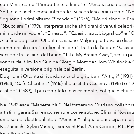
con Mina, come “L’importante è finire” e “Ancora ancora ancor
Settanta è anche come interprete. Si ricordano brani come “Ne
Seguono i primi album: “Scandalo” (1976), “Maledizione io l’am
“Sbucciami” (1979). Interpreta anche altri brani divenuti celebr
mi morde mi vuole”, “Ernesto”, “Quasi… autobiografico” e “
Alla fine degli anni Ottanta, Cristiano Malgioglio trova un disc
commerciale con “Toglimi il respiro”, tratta dall’album “Casano
versione in italiano del brano “Take My Breath Away”, scritta pe
sonora del film Top Gun da Giorgio Moroder, Tom Whitlock e G
eseguita in versione originale dai Berlin.
Degli anni Ottanta si ricordano anche gli album “Artigli” (1981),
(1983), “Café Chantant” (1986), il già citato Casanova (1987) e “D
castigo” (1989), il più completo musicalmente, col quale chiude
Nel 1982 esce “Manette blu”. Nel frattempo Cristiano collabora
artisti in gara a Sanremo, sempre come autore. Gli anni Novant
un disco di duetti dal titolo “Amiche“, al quale partecipano le c
Iva Zanicchi, Sylvie Vartan, Lara Saint Paul, Aida Cooper, Rita P
Fratello e Mersia.