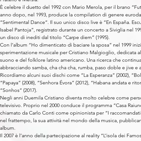
È celebre il duetto del 1992 con Mario Merola, per il brano “Fu
anno dopo, nel 1993, produce la compilation di genere eurod
“Sentimental Dance“. Il suo unico disco live è “En España. Es
Isabel Pantoja”, registrato durante un concerto a Siviglia nel 19
un disco di inediti dal titolo “Carpe diem” (1995).
Con l’album “Ho dimenticato di baciare la sposa” nel 1999 iniz
sperimentazione musicale per Cristiano Malgioglio, dedicata all
suono e del folklore latino americano. Una ricerca che continua
abbracciando samba, cha cha cha, rumba, paso doble e jive e altr
Ricordiamo alcuni suoi dischi come “La Esperanza” (2002), “Bole
“Papaya” (2008), “Senhora Évora” (2012), “Habana andata e ritor
“Sonhos” (2017).
Negli anni Duemila Cristiano diventa molto celebre come per
televisivo. Proprio nel 2000 conduce il programma “Casa Raiuno
chiamato da Carlo Conti come opinionista per “I raccomandati”
nel frattempo, la sua attività nel mondo della musica, pubblican
album.
Il 2007 è l’anno della partecipazione al reality “L’isola dei Famosi