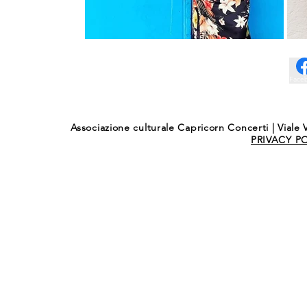
Face
Associazione culturale Capricorn Concerti | Viale V
PRIVACY P