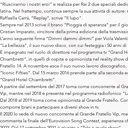
“Riusciranno i nostri eroi” e realizza per Rai 2 due speciali dedic
latina. Nel frattempo, continua sempre la sua attività di autore: 
Raffaella Carrà, “Replay”, scrive “Il lupo”.
Sempre nel 2013 scrive il brano “Pioggia di speranza” per il gi
Cristian Imparato, vincitore della prima edizione della trasmissi
L’anno seguente firma “Dimmi dammi dimmi” per Viola Valenti
“La bellezza”, il suo nuovo disco, con cui festeggia i 50 anni di 
È impegnato nel ruolo di direttore nel programma tv “Grand H
Chiambretti“, in quelli di ospite e opinionista nel reality show 
Fratello 14. A novembre esce il suo nuovo lavoro discografico, d
“Iconic Fifties”. Dal 15 marzo 2016 prende parte alla seconda e
“Grand Hotel Chiambretti”.
A partire dal settembre del 2017 torna come concorrente al Gra
Vip, mentre nel 2018 è presente nel programma radiofonico “La
Dal 2018 al 2019 torna come opinionista al Grande Fratello. Con
comporre brani e partecipare a diversi show in tv.
Il 2020 lo vede di nuovo concorrente al Grande Fratello Vip, me
commenta la finale dell’Eurovision Song Contest, esperienza ch
2022. Dal 17 settembre 2021 è giurato a “Tale e quale show”.