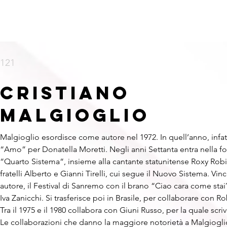
HOME
NAZIONALI
RAPPER
INTERNAZIONALI
FORMAT
121
CRISTIANO
MALGIOGLIO
Malgioglio esordisce come autore nel 1972. In quell’anno, infatti
“Amo” per Donatella Moretti. Negli anni Settanta entra nella f
“Quarto Sistema“, insieme alla cantante statunitense Roxy Robi
fratelli Alberto e Gianni Tirelli, cui segue il Nuovo Sistema. Vince
autore, il Festival di Sanremo con il brano “Ciao cara come stai
Iva Zanicchi. Si trasferisce poi in Brasile, per collaborare con R
Tra il 1975 e il 1980 collabora con Giuni Russo, per la quale scriv
Le collaborazioni che danno la maggiore notorietà a Malgiogli