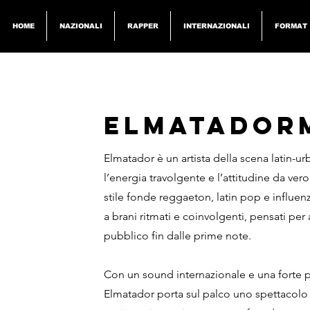
HOME
NAZIONALI
RAPPER
INTERNAZIONALI
FORMAT
< Back
ELMATADOR
Elmatador è un artista della scena latin-u
l’energia travolgente e l’attitudine da ver
stile fonde reggaeton, latin pop e influen
a brani ritmati e coinvolgenti, pensati per
pubblico fin dalle prime note.
Con un sound internazionale e una forte 
Elmatador porta sul palco uno spettacolo